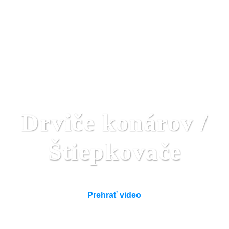
Drviče konárov /
Štiepkovače
Prehrať video