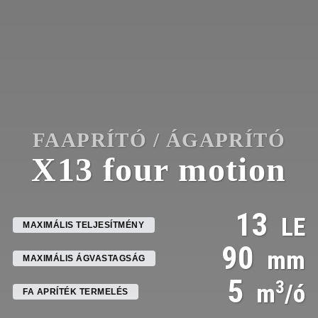
FAAPRÍTÓ / ÁGAPRÍTÓ
X13 four motion
13
LE
MAXIMÁLIS TELJESÍTMÉNY
90
mm
MAXIMÁLIS ÁGVASTAGSÁG
5
3
m
/ó
FA APRÍTÉK TERMELÉS